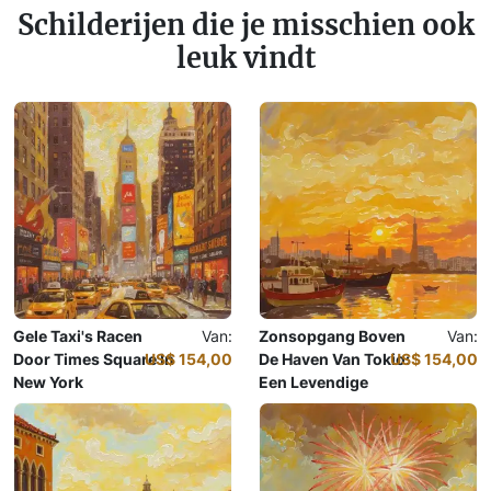
Schilderijen die je misschien ook
leuk vindt
Gele Taxi's Racen
Van:
Zonsopgang Boven
Van:
Door Times Square In
US$ 154,00
De Haven Van Tokio:
US$ 154,00
New York
Een Levendige
Olieverfschilderij
Ontwaking
Olieverfschilderij