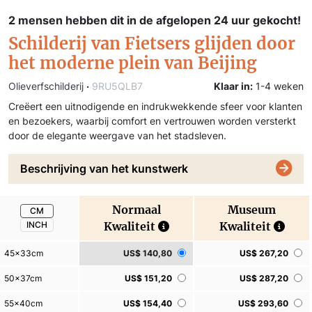
2 mensen hebben dit in de afgelopen 24 uur gekocht!
Schilderij van Fietsers glijden door
het moderne plein van Beijing
Olieverfschilderij
·
9RU5QLB7
Klaar in:
1-4 weken
Creëert een uitnodigende en indrukwekkende sfeer voor klanten
en bezoekers, waarbij comfort en vertrouwen worden versterkt
door de elegante weergave van het stadsleven.
Beschrijving van het kunstwerk
Normaal
Museum
CM
INCH
Kwaliteit
Kwaliteit
45x33cm
US$ 140,80
US$ 267,20
50x37cm
US$ 151,20
US$ 287,20
55x40cm
US$ 154,40
US$ 293,60